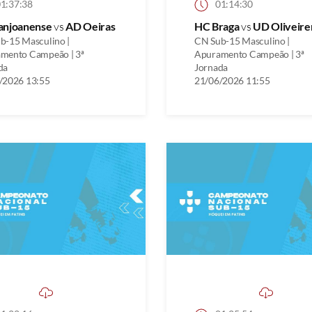
1:37:38
01:14:30
anjoanense
vs
AD Oeiras
HC Braga
vs
UD Oliveire
b-15 Masculino |
CN Sub-15 Masculino |
mento Campeão | 3ª
Apuramento Campeão | 3ª
da
Jornada
/2026 13:55
21/06/2026 11:55