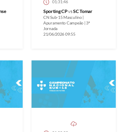
01:31:46
nse
Sporting CP
vs
SC Tomar
CN Sub-15 Masculino |
Apuramento Campeão | 3ª
Jornada
21/06/2026 09:55