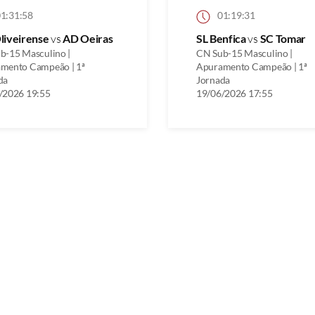
1:31:58
01:19:31
liveirense
vs
AD Oeiras
SL Benfica
vs
SC Tomar
b-15 Masculino |
CN Sub-15 Masculino |
mento Campeão | 1ª
Apuramento Campeão | 1ª
da
Jornada
/2026 19:55
19/06/2026 17:55