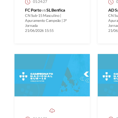
01:24:27
0
FC Porto
vs
SL Benfica
AD S
CN Sub-15 Masculino |
CN Su
Apuramento Campeão | 3ª
Apura
Jornada
Jorna
21/06/2026 15:55
21/06