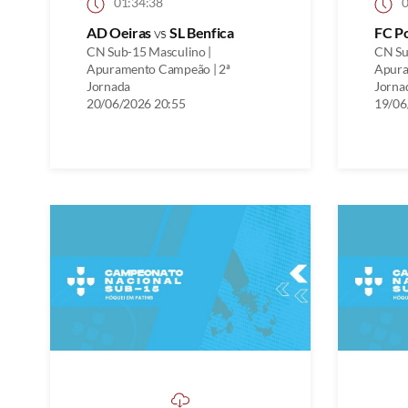
01:34:38
0
AD Oeiras
vs
SL Benfica
FC P
CN Sub-15 Masculino |
CN Su
Apuramento Campeão | 2ª
Apura
Jornada
Jorna
20/06/2026 20:55
19/06