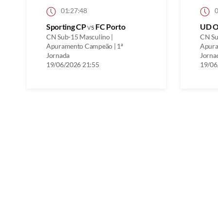
01:27:48
0
Sporting CP
vs
FC Porto
UD O
CN Sub-15 Masculino |
CN Su
Apuramento Campeão | 1ª
Apura
Jornada
Jorna
19/06/2026 21:55
19/06