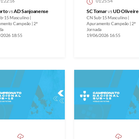
1:22:16
01:25:54
orto
vs
AD Sanjoanense
SC Tomar
vs
UD Oliveire
b-15 Masculino |
CN Sub-15 Masculino |
mento Campeão | 2ª
Apuramento Campeão | 2ª
da
Jornada
/2026 18:55
19/06/2026 16:55