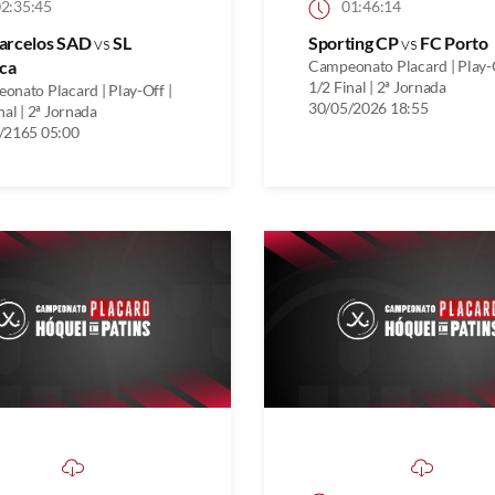
2:35:45
01:46:14
arcelos SAD
vs
SL
Sporting CP
vs
FC Porto
ca
Campeonato Placard | Play-O
1/2 Final | 2ª Jornada
onato Placard | Play-Off |
30/05/2026 18:55
nal | 2ª Jornada
/2165 05:00