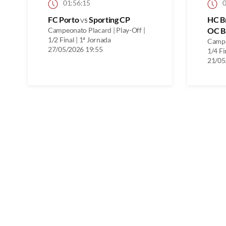
01:56:15
0
FC Porto
vs
Sporting CP
HC B
Campeonato Placard | Play-Off |
OC B
1/2 Final | 1ª Jornada
Campe
27/05/2026 19:55
1/4 Fi
21/05