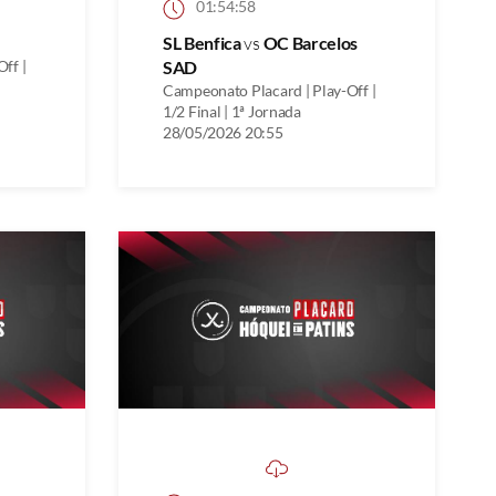
01:54:58
SL Benfica
vs
OC Barcelos
ff |
SAD
Campeonato Placard | Play-Off |
1/2 Final | 1ª Jornada
28/05/2026 20:55