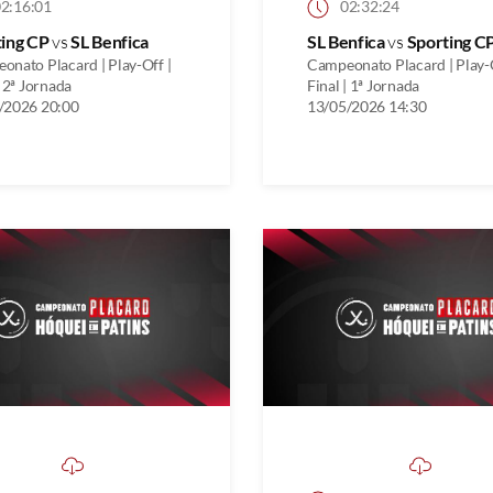
2:16:01
02:32:24
ting CP
vs
SL Benfica
SL Benfica
vs
Sporting C
onato Placard | Play-Off |
Campeonato Placard | Play-O
| 2ª Jornada
Final | 1ª Jornada
/2026 20:00
13/05/2026 14:30