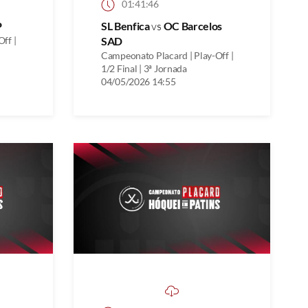
01:41:46
P
SL Benfica
vs
OC Barcelos
ff |
SAD
Campeonato Placard | Play-Off |
1/2 Final | 3ª Jornada
04/05/2026 14:55