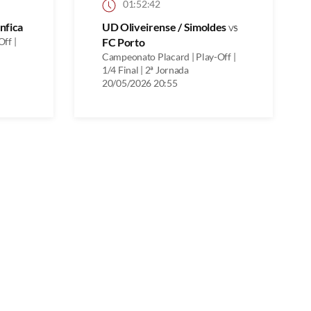
01:52:42
nfica
UD Oliveirense / Simoldes
vs
ff |
FC Porto
Campeonato Placard | Play-Off |
1/4 Final | 2ª Jornada
20/05/2026 20:55