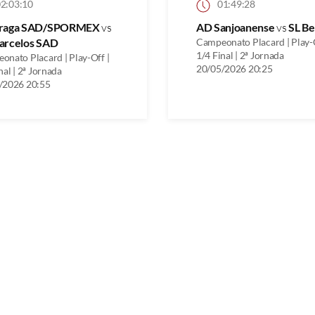
2:03:10
01:49:28
raga SAD/SPORMEX
vs
AD Sanjoanense
vs
SL Be
arcelos SAD
Campeonato Placard | Play-O
1/4 Final | 2ª Jornada
onato Placard | Play-Off |
20/05/2026 20:25
nal | 2ª Jornada
/2026 20:55