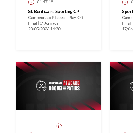
01:47:18
0
SL Benfica
vs
Sporting CP
Spor
Campeonato Placard | Play-Off |
Campe
Final | 3ª Jornada
Final 
20/05/2026 14:30
17/06