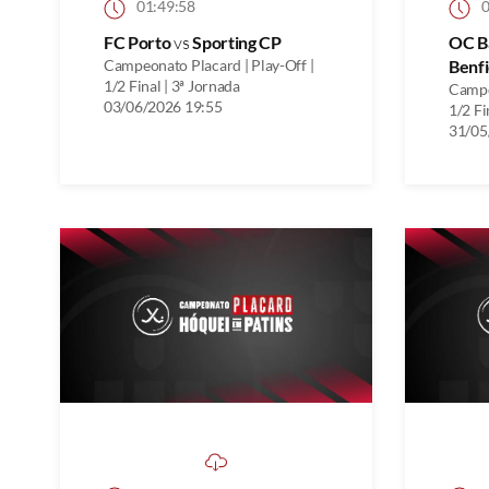
01:49:58
0
FC Porto
vs
Sporting CP
OC B
Campeonato Placard | Play-Off |
Benfi
1/2 Final | 3ª Jornada
Campe
03/06/2026 19:55
1/2 Fi
31/05