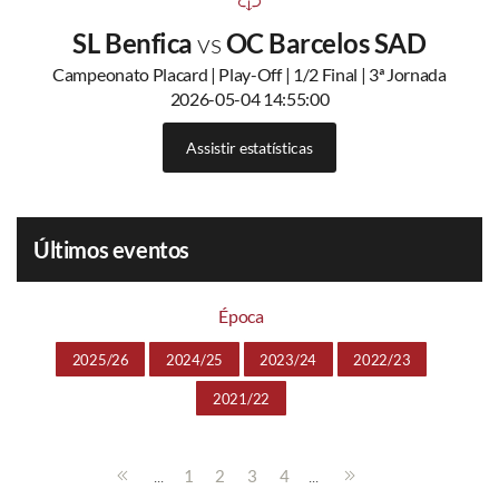
SL Benfica
vs
OC Barcelos SAD
Campeonato Placard | Play-Off | 1/2 Final | 3ª Jornada
2026-05-04 14:55:00
Assistir estatísticas
Últimos eventos
Época
2025/26
2024/25
2023/24
2022/23
2021/22
...
...
1
2
3
4