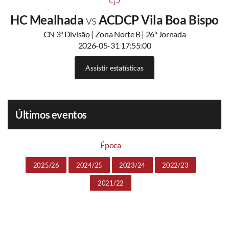
HC Mealhada
vs
ACDCP Vila Boa Bispo
CN 3ª Divisão | Zona Norte B | 26ª Jornada
2026-05-31 17:55:00
Assistir estatísticas
Últimos eventos
Época
2025/26
2024/25
2023/24
2022/23
2021/22