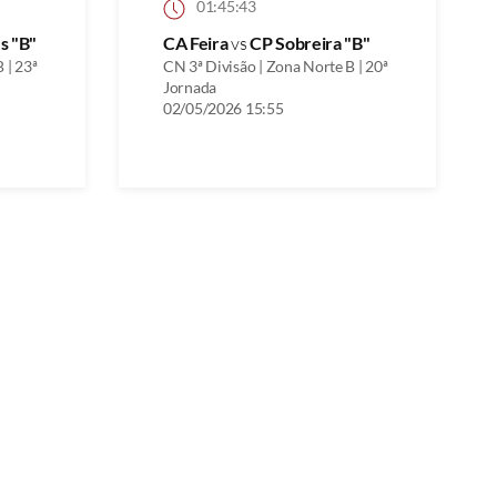
01:45:43
s "B"
CA Feira
vs
CP Sobreira "B"
 | 23ª
CN 3ª Divisão | Zona Norte B | 20ª
Jornada
02/05/2026 15:55