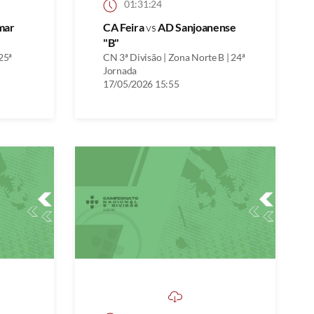
01:31:24
mar
CA Feira
vs
AD Sanjoanense
"B"
25ª
CN 3ª Divisão | Zona Norte B | 24ª
Jornada
17/05/2026 15:55