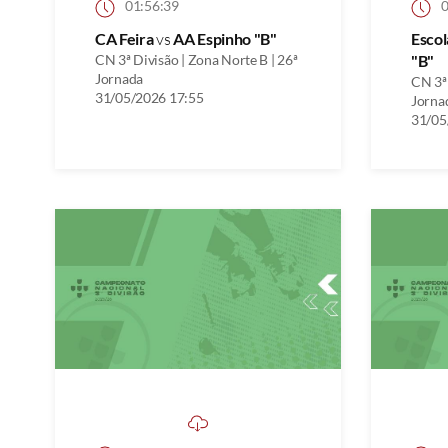
01:56:39
0
CA Feira
vs
AA Espinho "B"
Escol
CN 3ª Divisão | Zona Norte B | 26ª
"B"
Jornada
CN 3ª 
31/05/2026 17:55
Jorna
31/05