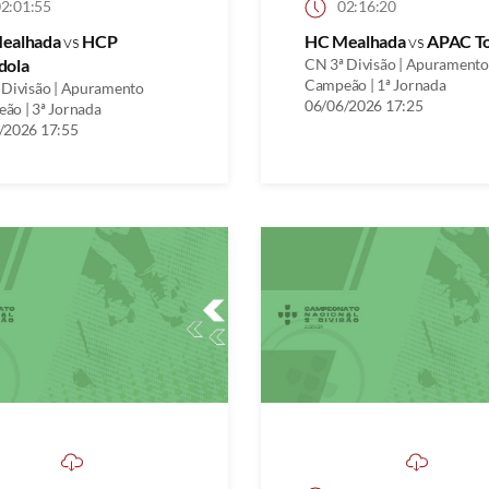
2:01:55
02:16:20
ealhada
vs
HCP
HC Mealhada
vs
APAC To
dola
CN 3ª Divisão | Apuramento
Campeão | 1ª Jornada
 Divisão | Apuramento
06/06/2026 17:25
ão | 3ª Jornada
/2026 17:55