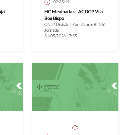
02:35:19
jal
HC Mealhada
vs
ACDCP Vila
Boa Bispo
CN 3ª Divisão | Zona Norte B | 26ª
Jornada
31/05/2026 17:55