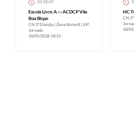
01:42:47
0
Escola Livre A
vs
ACDCP Vila
HC T
Boa Bispo
CN 3ª 
Jorna
CN 3ª Divisão | Zona Norte B | 24ª
10/05
Jornada
16/05/2026 18:55