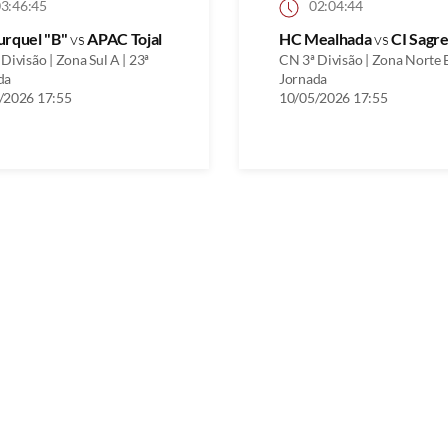
3:46:45
02:04:44
urquel "B"
vs
APAC Tojal
HC Mealhada
vs
CI Sagre
Divisão | Zona Sul A | 23ª
CN 3ª Divisão | Zona Norte B
da
Jornada
/2026 17:55
10/05/2026 17:55