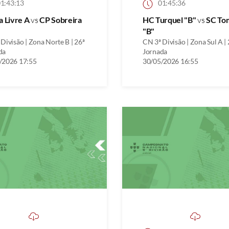
1:43:13
01:45:36
a Livre A
vs
CP Sobreira
HC Turquel "B"
vs
SC To
"B"
Divisão | Zona Norte B | 26ª
CN 3ª Divisão | Zona Sul A | 
da
Jornada
/2026 17:55
30/05/2026 16:55