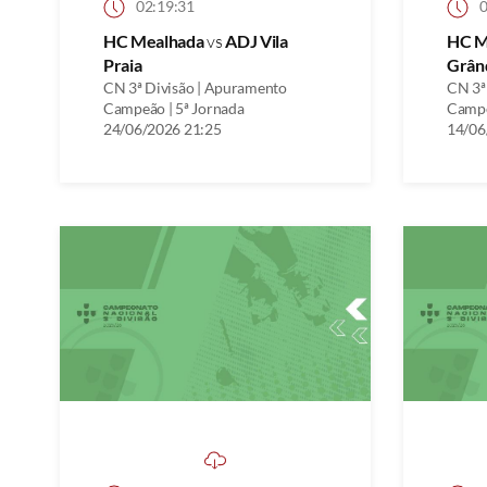
02:19:31
0
HC Mealhada
vs
ADJ Vila
HC M
Praia
Grân
CN 3ª Divisão | Apuramento
CN 3ª
Campeão | 5ª Jornada
Campe
24/06/2026 21:25
14/06