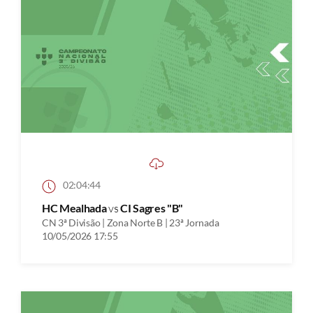
02:04:44
HC Mealhada
vs
CI Sagres "B"
CN 3ª Divisão | Zona Norte B | 23ª Jornada
10/05/2026 17:55