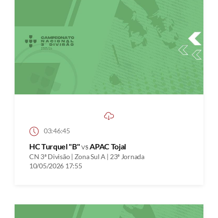
03:46:45
HC Turquel "B"
vs
APAC Tojal
CN 3ª Divisão | Zona Sul A | 23ª Jornada
10/05/2026 17:55