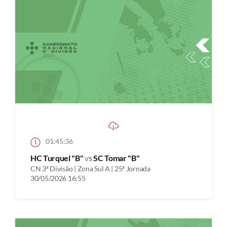
01:45:36
HC Turquel "B"
vs
SC Tomar "B"
CN 3ª Divisão | Zona Sul A | 25ª Jornada
30/05/2026 16:55