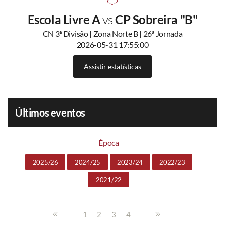
Escola Livre A
vs
CP Sobreira "B"
CN 3ª Divisão | Zona Norte B | 26ª Jornada
2026-05-31 17:55:00
Assistir estatísticas
Últimos eventos
Época
2025/26
2024/25
2023/24
2022/23
2021/22
...
...
1
2
3
4