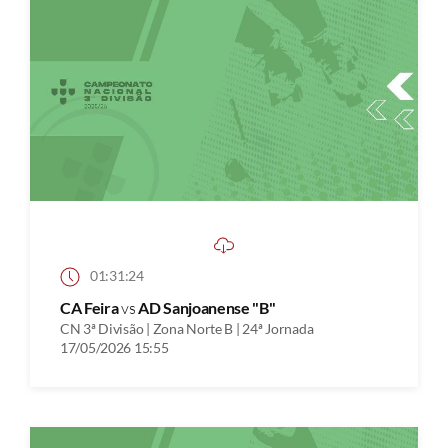
01:31:24
CA Feira
vs
AD Sanjoanense "B"
CN 3ª Divisão | Zona Norte B | 24ª Jornada
17/05/2026 15:55