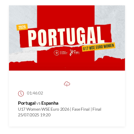
01:46:02
Portugal
vs
Espanha
U17 Women WSE Euro 2026 | Fase Final | Final
25/07/2025 19:20