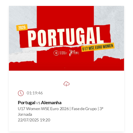
01:19:46
Portugal
vs
Alemanha
U17 Women WSE Euro 2026 | Fase de Grupo | 3ª
Jornada
22/07/2025 19:20