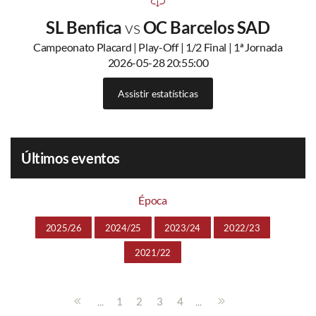
SL Benfica
vs
OC Barcelos SAD
Campeonato Placard | Play-Off | 1/2 Final | 1ª Jornada
2026-05-28 20:55:00
Assistir estatísticas
Últimos eventos
Época
2025/26
2024/25
2023/24
2022/23
2021/22
...
...
1
2
3
4