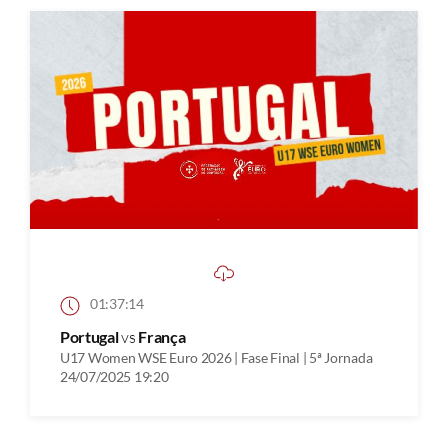
01:37:14
Portugal
vs
França
U17 Women WSE Euro 2026 | Fase Final | 5ª Jornada
24/07/2025 19:20