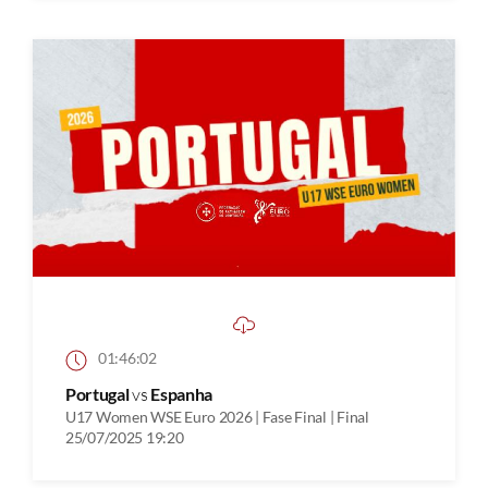
01:46:02
Portugal
vs
Espanha
U17 Women WSE Euro 2026 | Fase Final | Final
25/07/2025 19:20