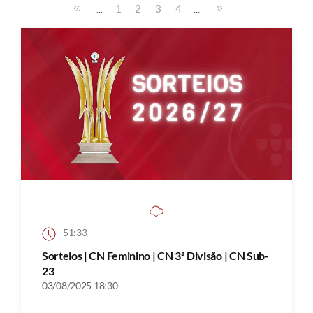
...
...
1
2
3
4
51:33
Sorteios | CN Feminino | CN 3ª Divisão | CN Sub-
23
03/08/2025 18:30