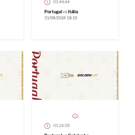
01:44:44
Portugal
vs
Itália
31/08/2024 18:10
01:26:18