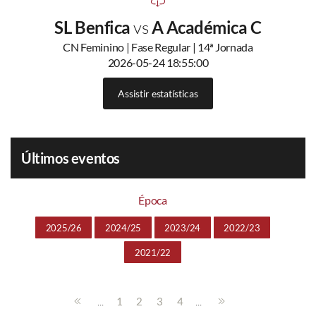
SL Benfica
vs
A Académica C
CN Feminino | Fase Regular | 14ª Jornada
2026-05-24 18:55:00
Assistir estatísticas
Últimos eventos
Época
2025/26
2024/25
2023/24
2022/23
2021/22
...
...
1
2
3
4