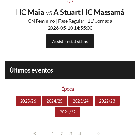
HC Maia
vs
A Stuart HC Massamá
CN Feminino | Fase Regular | 11ª Jornada
2026-05-10 14:55:00
Assistir estatísticas
Últimos eventos
Época
2025/26
2024/25
2023/24
2022/23
2021/22
...
...
1
2
3
4