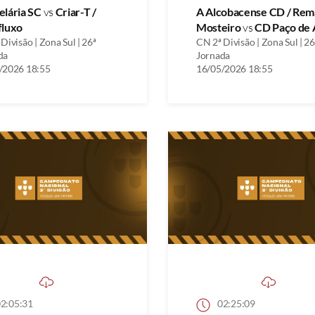
elária SC
vs
Criar-T /
A Alcobacense CD / Rem
fluxo
Mosteiro
vs
CD Paço de 
Divisão | Zona Sul | 26ª
CN 2ª Divisão | Zona Sul | 26
da
Jornada
/2026 18:55
16/05/2026 18:55
2:05:31
02:25:09