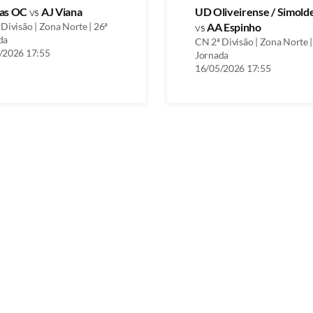
as OC
vs
AJ Viana
UD Oliveirense / Simold
Divisão | Zona Norte | 26ª
vs
AA Espinho
da
CN 2ª Divisão | Zona Norte |
/2026 17:55
Jornada
16/05/2026 17:55