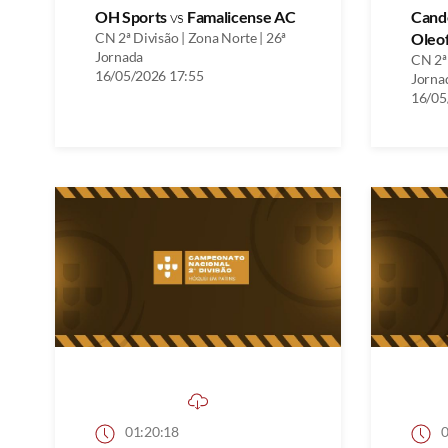
OH Sports
vs
Famalicense AC
Cand
CN 2ª Divisão | Zona Norte | 26ª
Oleo
Jornada
CN 2ª 
16/05/2026 17:55
Jorna
16/05
01:20:18
0