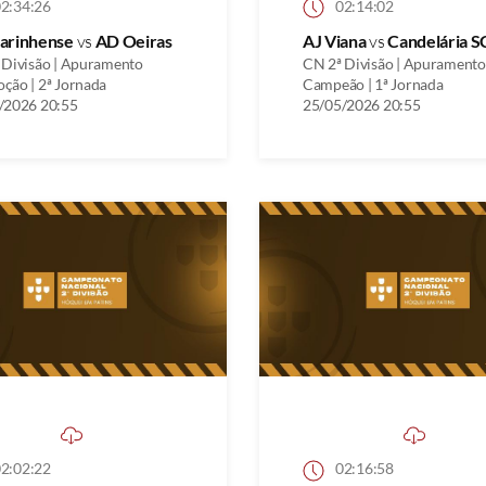
2:34:26
02:14:02
arinhense
vs
AD Oeiras
AJ Viana
vs
Candelária S
 Divisão | Apuramento
CN 2ª Divisão | Apuramento
ção | 2ª Jornada
Campeão | 1ª Jornada
/2026 20:55
25/05/2026 20:55
2:02:22
02:16:58