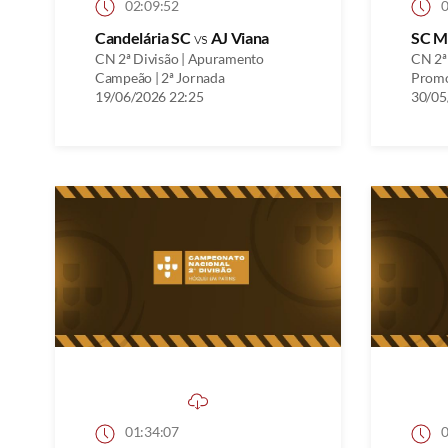
02:09:52
0
Candelária SC
vs
AJ Viana
SC M
CN 2ª Divisão | Apuramento
CN 2ª
Campeão | 2ª Jornada
Promo
19/06/2026 22:25
30/05
01:34:07
0