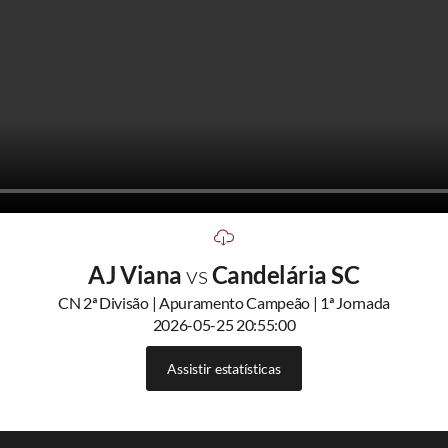
AJ Viana
vs
Candelária SC
CN 2ª Divisão | Apuramento Campeão | 1ª Jornada
2026-05-25 20:55:00
Assistir estatísticas