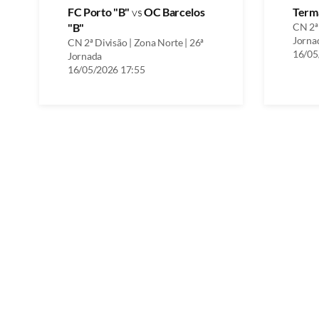
FC Porto "B"
vs
OC Barcelos
Term
"B"
CN 2ª 
Jorna
CN 2ª Divisão | Zona Norte | 26ª
16/05
Jornada
16/05/2026 17:55