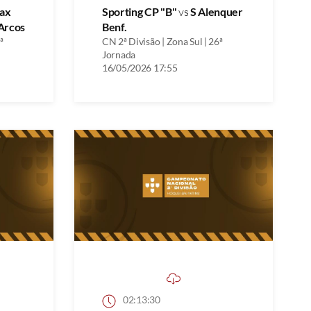
ax
Sporting CP "B"
vs
S Alenquer
Arcos
Benf.
ª
CN 2ª Divisão | Zona Sul | 26ª
Jornada
16/05/2026 17:55
02:13:30