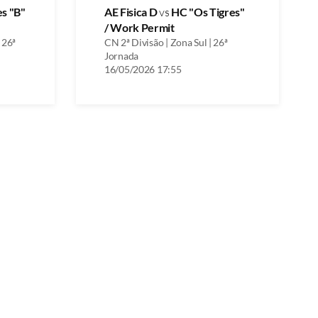
es "B"
AE Fisica D
vs
HC "Os Tigres"
/ Work Permit
 26ª
CN 2ª Divisão | Zona Sul | 26ª
Jornada
16/05/2026 17:55