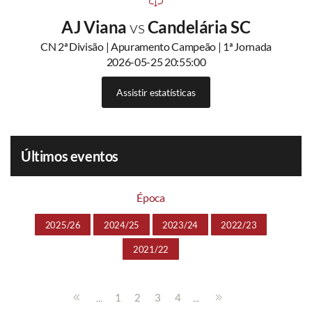
AJ Viana
vs
Candelária SC
CN 2ª Divisão | Apuramento Campeão | 1ª Jornada
2026-05-25 20:55:00
Assistir estatísticas
Últimos eventos
Época
2025/26
2024/25
2023/24
2022/23
2021/22
...
...
1
2
3
4