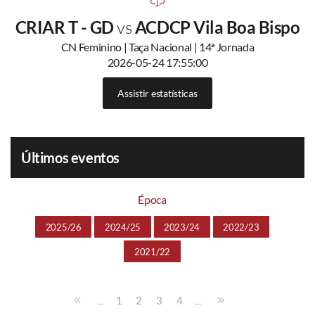
CRIAR T - GD
vs
ACDCP Vila Boa Bispo
CN Feminino | Taça Nacional | 14ª Jornada
2026-05-24 17:55:00
Assistir estatísticas
Últimos eventos
Época
2025/26
2024/25
2023/24
2022/23
2021/22
...
...
1
2
3
4