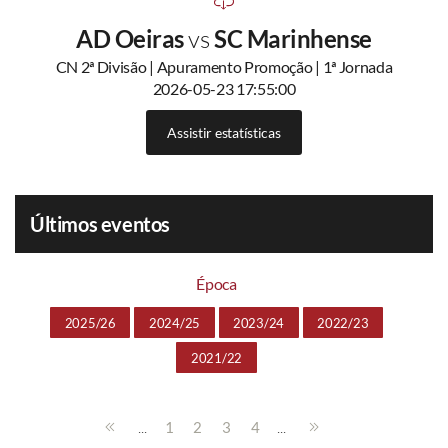
AD Oeiras
vs
SC Marinhense
CN 2ª Divisão | Apuramento Promoção | 1ª Jornada
2026-05-23 17:55:00
Assistir estatísticas
Últimos eventos
Época
2025/26
2024/25
2023/24
2022/23
2021/22
...
...
1
2
3
4