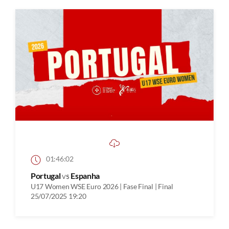
01:46:02
Portugal
vs
Espanha
U17 Women WSE Euro 2026 | Fase Final | Final
25/07/2025 19:20