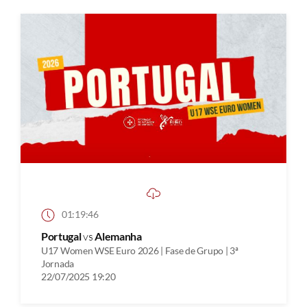
01:19:46
Portugal
vs
Alemanha
U17 Women WSE Euro 2026 | Fase de Grupo | 3ª
Jornada
22/07/2025 19:20