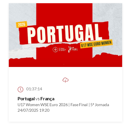
01:37:14
Portugal
vs
França
U17 Women WSE Euro 2026 | Fase Final | 5ª Jornada
24/07/2025 19:20