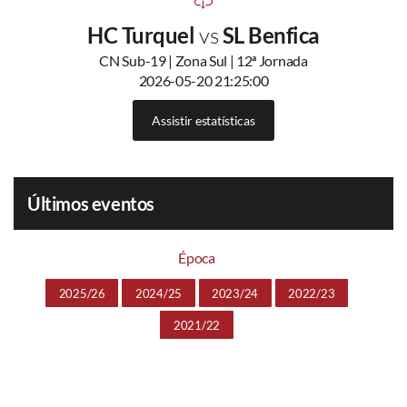
HC Turquel
vs
SL Benfica
CN Sub-19 | Zona Sul | 12ª Jornada
2026-05-20 21:25:00
Assistir estatísticas
Últimos eventos
Época
2025/26
2024/25
2023/24
2022/23
2021/22