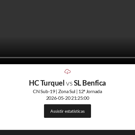
HC Turquel
vs
SL Benfica
CN Sub-19 | Zona Sul | 12ª Jornada
2026-05-20 21:25:00
Assistir estatísticas