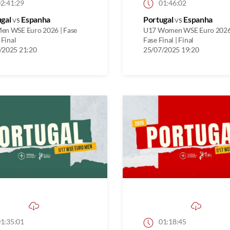
2:41:29
01:46:02
ugal
vs
Espanha
Portugal
vs
Espanha
en WSE Euro 2026 | Fase
U17 Women WSE Euro 2026
 Final
Fase Final | Final
/2025 21:20
25/07/2025 19:20
1:35:01
01:18:45