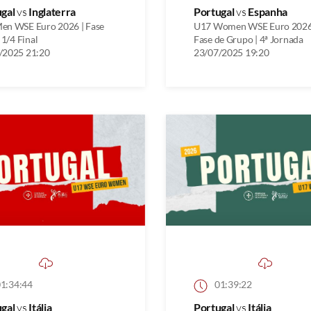
ugal
vs
Inglaterra
Portugal
vs
Espanha
en WSE Euro 2026 | Fase
U17 Women WSE Euro 2026
| 1/4 Final
Fase de Grupo | 4ª Jornada
/2025 21:20
23/07/2025 19:20
1:34:44
01:39:22
ugal
vs
Itália
Portugal
vs
Itália