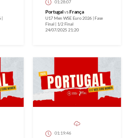
01:28:07
Portugal
vs
França
 |
U17 Men WSE Euro 2026 | Fase
Final | 1/2 Final
24/07/2025 21:20
01:19:46