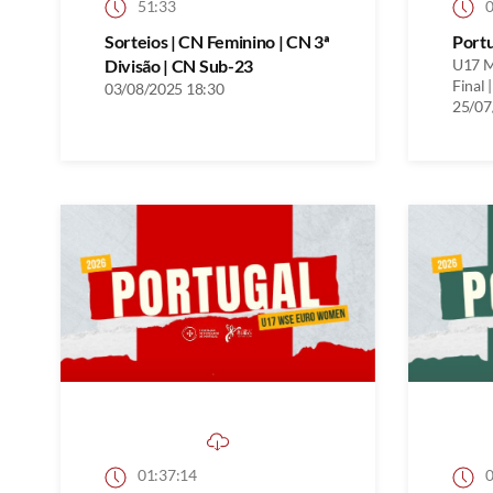
51:33
0
Sorteios | CN Feminino | CN 3ª
Port
Divisão | CN Sub-23
U17 M
Final |
03/08/2025 18:30
25/07
01:37:14
0