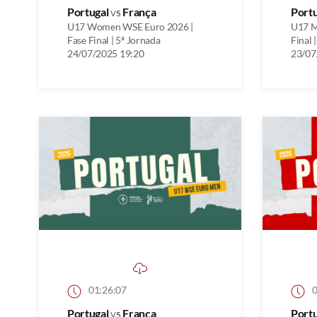
Portugal
vs
França
Port
U17 Women WSE Euro 2026 |
U17 M
Fase Final | 5ª Jornada
Final 
24/07/2025 19:20
23/07
01:26:07
0
Portugal
vs
França
Port