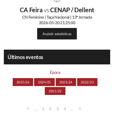
CA Feira
vs
CENAP / Dellent
CN Feminino | Taça Nacional | 13ª Jornada
2026-05-20 21:25:00
Assistir estatísticas
Últimos eventos
Época
2025/26
2024/25
2023/24
2022/23
2021/22
...
...
1
2
3
4