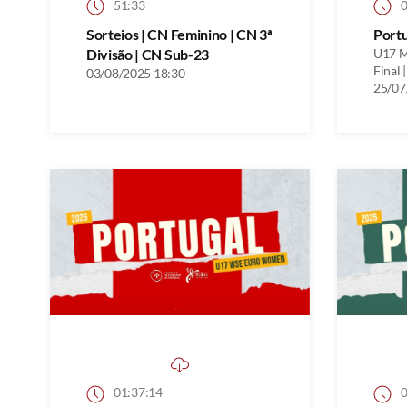
51:33
0
Sorteios | CN Feminino | CN 3ª
Port
Divisão | CN Sub-23
U17 M
Final |
03/08/2025 18:30
25/07
01:37:14
0