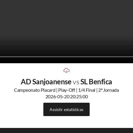
AD Sanjoanense
vs
SL Benfica
Campeonato Placard | Play-Off | 1/4 Final | 2ª Jornada
2026-05-20 20:25:00
Assistir estatísticas