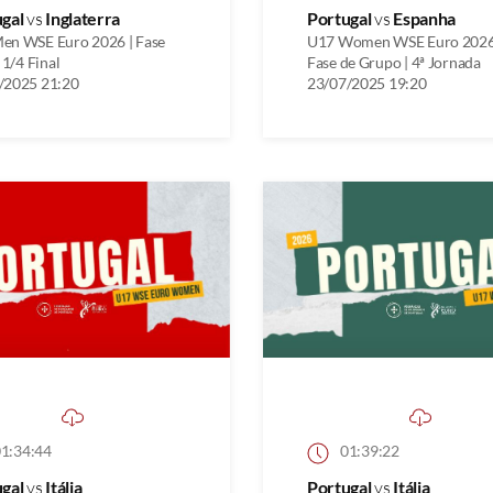
ugal
vs
Inglaterra
Portugal
vs
Espanha
en WSE Euro 2026 | Fase
U17 Women WSE Euro 2026
| 1/4 Final
Fase de Grupo | 4ª Jornada
/2025 21:20
23/07/2025 19:20
1:34:44
01:39:22
ugal
vs
Itália
Portugal
vs
Itália