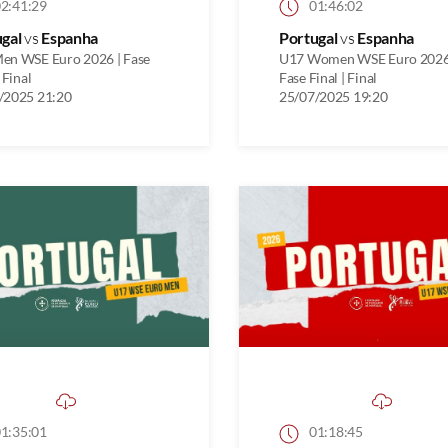
2:41:29
01:46:02
ugal
vs
Espanha
Portugal
vs
Espanha
en WSE Euro 2026 | Fase
U17 Women WSE Euro 2026
 Final
Fase Final | Final
/2025 21:20
25/07/2025 19:20
1:35:01
01:18:45