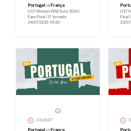
Portugal
vs
França
Port
U17 Women WSE Euro 2026 |
U17 M
Fase Final | 5ª Jornada
Final 
24/07/2025 19:20
23/07
01:26:07
0
Portugal
vs
França
Port