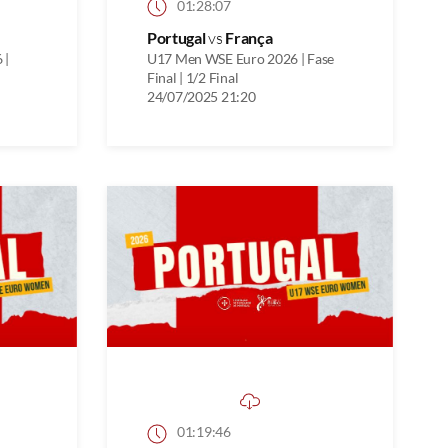
01:28:07
Portugal
vs
França
 |
U17 Men WSE Euro 2026 | Fase
Final | 1/2 Final
24/07/2025 21:20
01:19:46