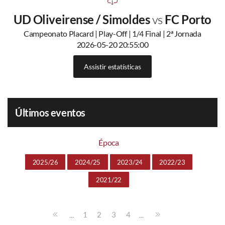
UD Oliveirense / Simoldes
vs
FC Porto
Campeonato Placard | Play-Off | 1/4 Final | 2ª Jornada
2026-05-20 20:55:00
Assistir estatísticas
Últimos eventos
Época
2025/26
2024/25
2023/24
2022/23
2021/22
...
...
1
2
3
4