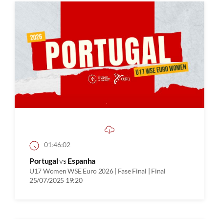
01:46:02
Portugal
vs
Espanha
U17 Women WSE Euro 2026 | Fase Final | Final
25/07/2025 19:20