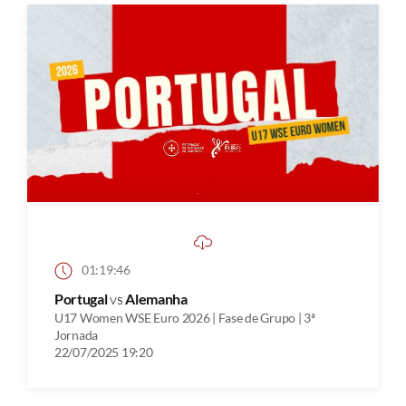
01:19:46
Portugal
vs
Alemanha
U17 Women WSE Euro 2026 | Fase de Grupo | 3ª
Jornada
22/07/2025 19:20