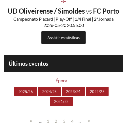
UD Oliveirense / Simoldes
vs
FC Porto
Campeonato Placard | Play-Off | 1/4 Final | 2ª Jornada
2026-05-20 20:55:00
Assistir estatísticas
Últimos eventos
Época
2025/26
2024/25
2023/24
2022/23
2021/22
...
...
1
2
3
4