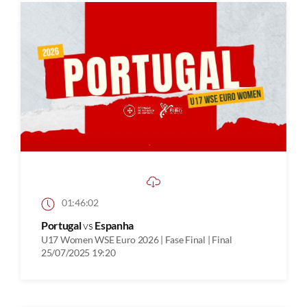
01:46:02
Portugal
vs
Espanha
U17 Women WSE Euro 2026 | Fase Final | Final
25/07/2025 19:20