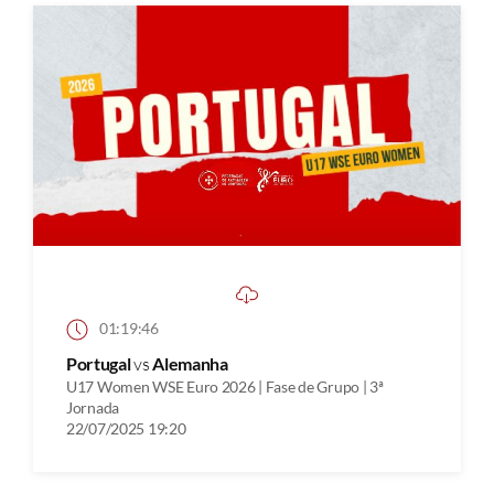
01:19:46
Portugal
vs
Alemanha
U17 Women WSE Euro 2026 | Fase de Grupo | 3ª
Jornada
22/07/2025 19:20