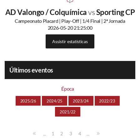
AD Valongo / Colquímica
vs
Sporting CP
Campeonato Placard | Play-Off | 1/4 Final | 2ª Jornada
2026-05-20 21:25:00
Assistir estatísticas
Últimos eventos
Época
2025/26
2024/25
2023/24
2022/23
2021/22
...
...
1
2
3
4