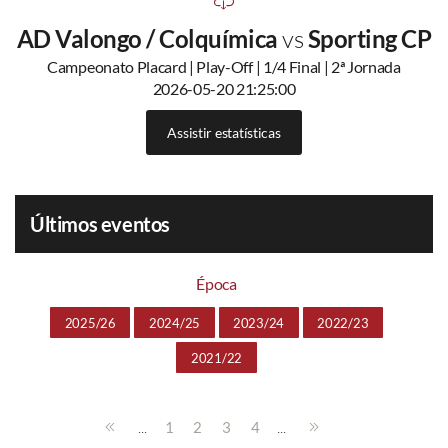
AD Valongo / Colquímica
vs
Sporting CP
Campeonato Placard | Play-Off | 1/4 Final | 2ª Jornada
2026-05-20 21:25:00
Assistir estatísticas
Últimos eventos
Época
2025/26
2024/25
2023/24
2022/23
2021/22
...
...
1
2
3
4