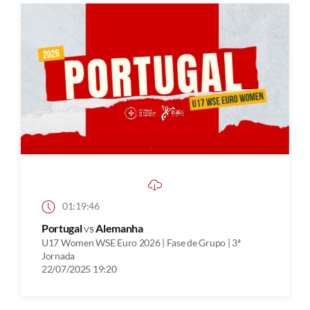
01:19:46
Portugal
vs
Alemanha
U17 Women WSE Euro 2026 | Fase de Grupo | 3ª
Jornada
22/07/2025 19:20