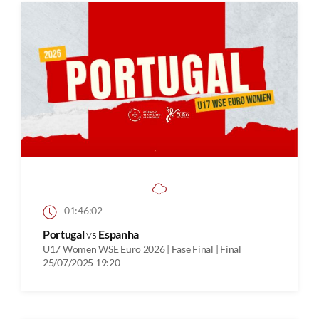
01:46:02
Portugal
vs
Espanha
U17 Women WSE Euro 2026 | Fase Final | Final
25/07/2025 19:20