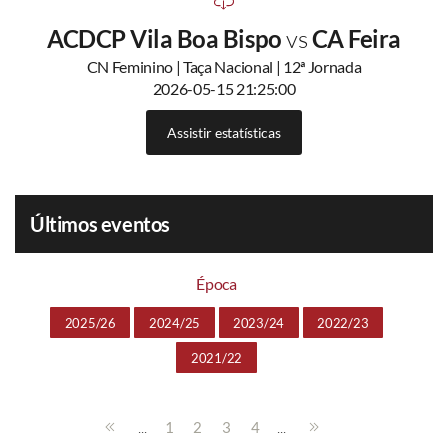
ACDCP Vila Boa Bispo
vs
CA Feira
CN Feminino | Taça Nacional | 12ª Jornada
2026-05-15 21:25:00
Assistir estatísticas
Últimos eventos
Época
2025/26
2024/25
2023/24
2022/23
2021/22
...
...
1
2
3
4