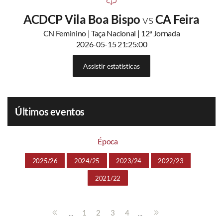
ACDCP Vila Boa Bispo
vs
CA Feira
CN Feminino | Taça Nacional | 12ª Jornada
2026-05-15 21:25:00
Assistir estatísticas
Últimos eventos
Época
2025/26
2024/25
2023/24
2022/23
2021/22
...
...
1
2
3
4