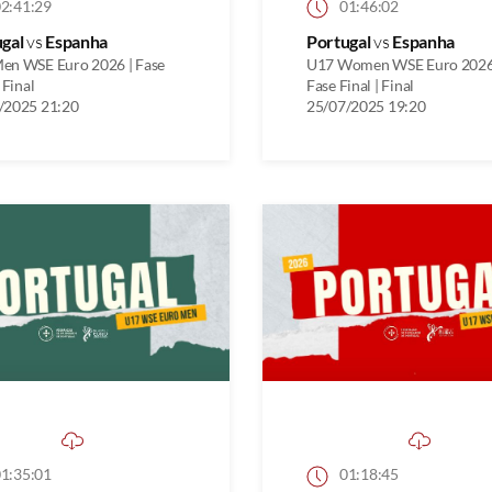
2:41:29
01:46:02
ugal
vs
Espanha
Portugal
vs
Espanha
en WSE Euro 2026 | Fase
U17 Women WSE Euro 2026
 Final
Fase Final | Final
/2025 21:20
25/07/2025 19:20
1:35:01
01:18:45