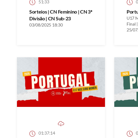
51:33
0
Sorteios | CN Feminino | CN 3ª
Port
Divisão | CN Sub-23
U17 M
Final |
03/08/2025 18:30
25/07
01:37:14
0