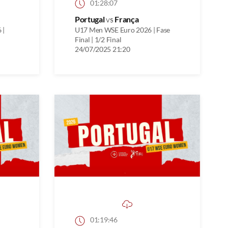
01:28:07
Portugal
vs
França
 |
U17 Men WSE Euro 2026 | Fase
Final | 1/2 Final
24/07/2025 21:20
01:19:46