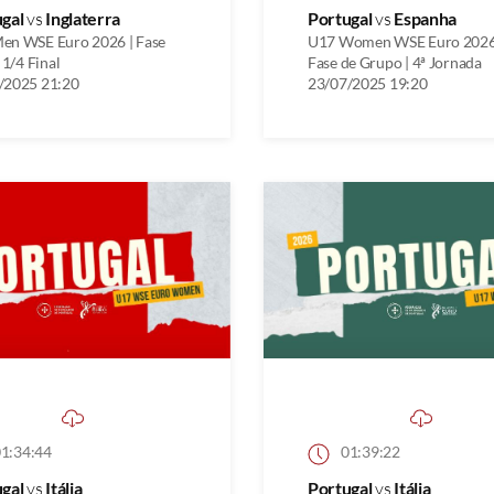
ugal
vs
Inglaterra
Portugal
vs
Espanha
en WSE Euro 2026 | Fase
U17 Women WSE Euro 2026
| 1/4 Final
Fase de Grupo | 4ª Jornada
/2025 21:20
23/07/2025 19:20
1:34:44
01:39:22
ugal
vs
Itália
Portugal
vs
Itália