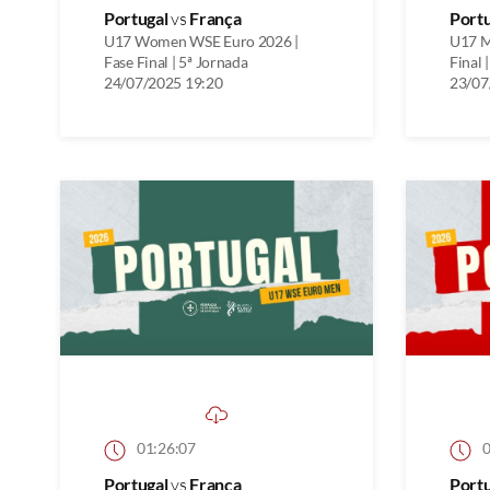
Portugal
vs
França
Port
U17 Women WSE Euro 2026 |
U17 M
Fase Final | 5ª Jornada
Final 
24/07/2025 19:20
23/07
01:26:07
0
Portugal
vs
França
Port