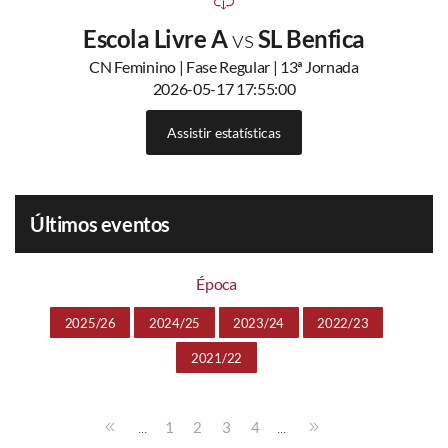
Escola Livre A
vs
SL Benfica
CN Feminino | Fase Regular | 13ª Jornada
2026-05-17 17:55:00
Assistir estatísticas
Últimos eventos
Época
2025/26
2024/25
2023/24
2022/23
2021/22
...
...
1
2
3
4