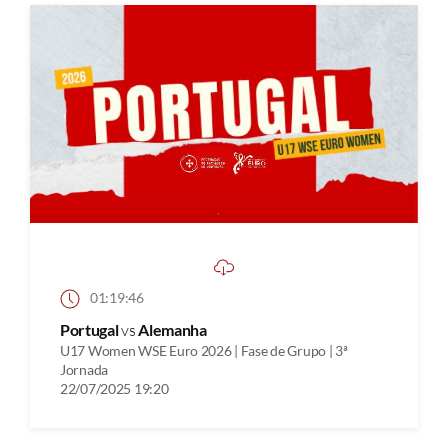
01:19:46
Portugal
vs
Alemanha
U17 Women WSE Euro 2026 | Fase de Grupo | 3ª
Jornada
22/07/2025 19:20