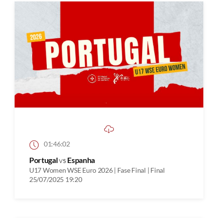
01:46:02
Portugal
vs
Espanha
U17 Women WSE Euro 2026 | Fase Final | Final
25/07/2025 19:20