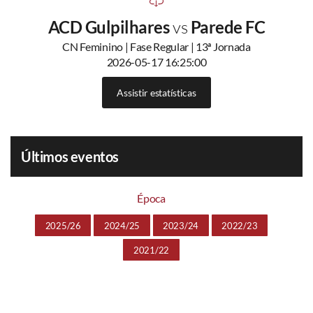
ACD Gulpilhares
vs
Parede FC
CN Feminino | Fase Regular | 13ª Jornada
2026-05-17 16:25:00
Assistir estatísticas
Últimos eventos
Época
2025/26
2024/25
2023/24
2022/23
2021/22