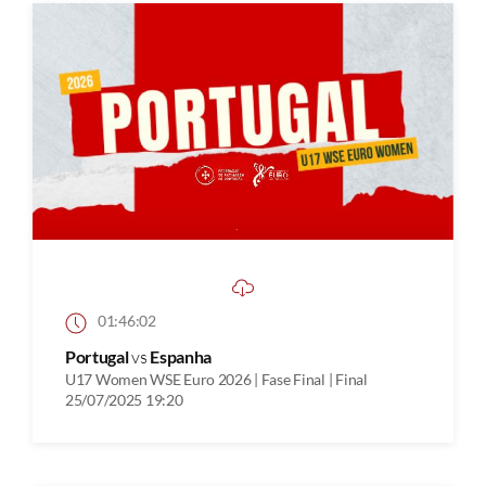
01:46:02
Portugal
vs
Espanha
U17 Women WSE Euro 2026 | Fase Final | Final
25/07/2025 19:20