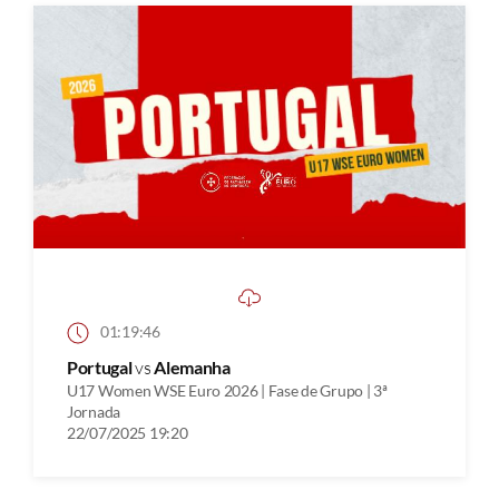
01:19:46
Portugal
vs
Alemanha
U17 Women WSE Euro 2026 | Fase de Grupo | 3ª
Jornada
22/07/2025 19:20