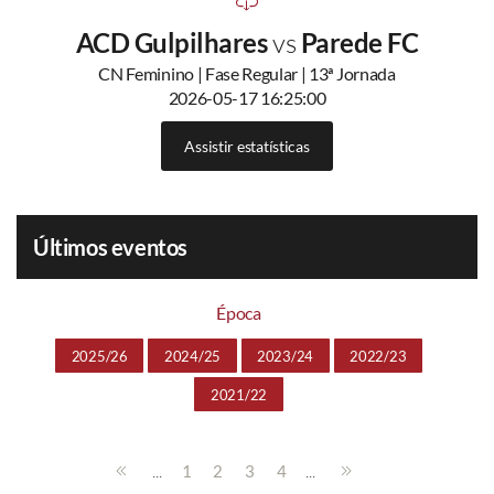
ACD Gulpilhares
vs
Parede FC
CN Feminino | Fase Regular | 13ª Jornada
2026-05-17 16:25:00
Assistir estatísticas
Últimos eventos
Época
2025/26
2024/25
2023/24
2022/23
2021/22
...
...
1
2
3
4