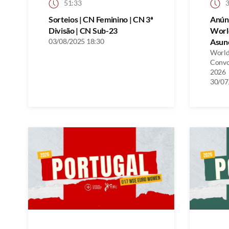
51:33
3
Sorteios | CN Feminino | CN 3ª
Anún
Divisão | CN Sub-23
Worl
03/08/2025 18:30
Asunc
World
Convo
2026
30/07