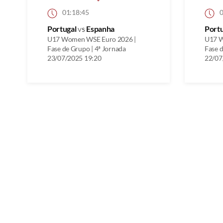
01:18:45
0
Portugal
vs
Espanha
Port
U17 Women WSE Euro 2026 |
U17 W
Fase de Grupo | 4ª Jornada
Fase d
23/07/2025 19:20
22/07