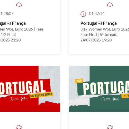
1:28:07
01:37:14
ugal
vs
França
Portugal
vs
França
en WSE Euro 2026 | Fase
U17 Women WSE Euro 2026
| 1/2 Final
Fase Final | 5ª Jornada
/2025 21:20
24/07/2025 19:20