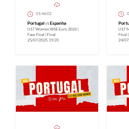
01:46:02
0
Portugal
vs
Espanha
Port
U17 Women WSE Euro 2026 |
U17 M
Fase Final | Final
Final 
25/07/2025 19:20
24/07