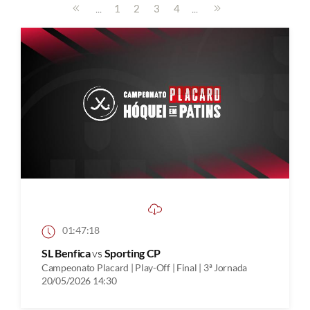
...
...
1
2
3
4
01:47:18
SL Benfica
vs
Sporting CP
Campeonato Placard | Play-Off | Final | 3ª Jornada
20/05/2026 14:30