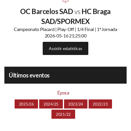
OC Barcelos SAD
vs
HC Braga
SAD/SPORMEX
Campeonato Placard | Play-Off | 1/4 Final | 1ª Jornada
2026-05-16 21:25:00
Assistir estatísticas
Últimos eventos
Época
2025/26
2024/25
2023/24
2022/23
2021/22