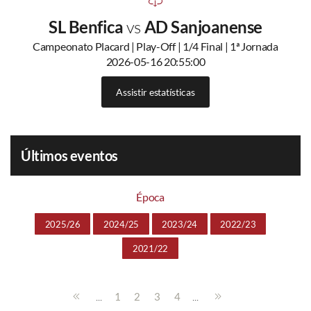
SL Benfica
vs
AD Sanjoanense
Campeonato Placard | Play-Off | 1/4 Final | 1ª Jornada
2026-05-16 20:55:00
Assistir estatísticas
Últimos eventos
Época
2025/26
2024/25
2023/24
2022/23
2021/22
...
...
1
2
3
4