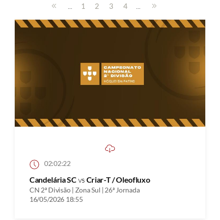
...
...
1
2
3
4
02:02:22
Candelária SC
vs
Criar-T / Oleofluxo
CN 2ª Divisão | Zona Sul | 26ª Jornada
16/05/2026 18:55