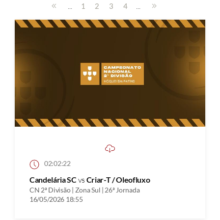
...
...
1
2
3
4
02:02:22
Candelária SC
vs
Criar-T / Oleofluxo
CN 2ª Divisão | Zona Sul | 26ª Jornada
16/05/2026 18:55