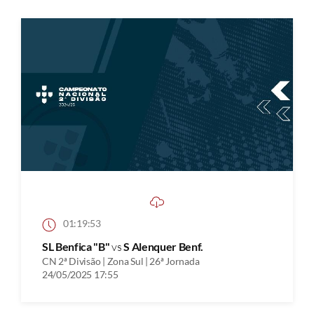
01:19:53
SL Benfica "B"
vs
S Alenquer Benf.
CN 2ª Divisão | Zona Sul | 26ª Jornada
24/05/2025 17:55