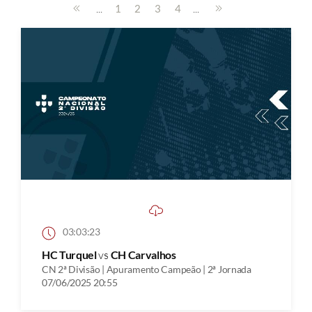
...
...
1
2
3
4
03:03:23
HC Turquel
vs
CH Carvalhos
CN 2ª Divisão | Apuramento Campeão | 2ª Jornada
07/06/2025 20:55