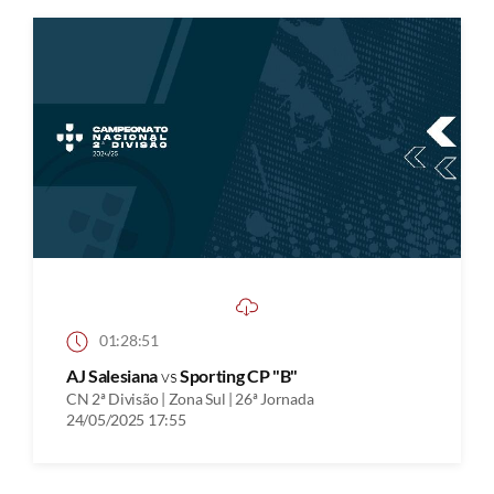
01:28:51
AJ Salesiana
vs
Sporting CP "B"
CN 2ª Divisão | Zona Sul | 26ª Jornada
24/05/2025 17:55