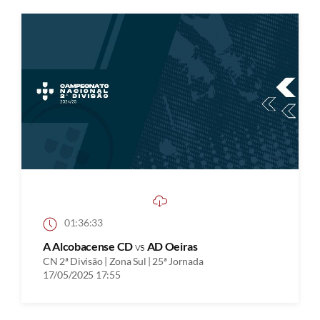
01:36:33
A Alcobacense CD
vs
AD Oeiras
CN 2ª Divisão | Zona Sul | 25ª Jornada
17/05/2025 17:55