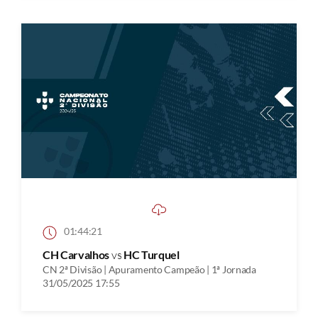
01:44:21
CH Carvalhos
vs
HC Turquel
CN 2ª Divisão | Apuramento Campeão | 1ª Jornada
31/05/2025 17:55