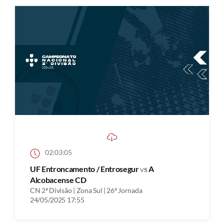
02:03:05
UF Entroncamento / Entrosegur
vs
A
Alcobacense CD
CN 2ª Divisão | Zona Sul | 26ª Jornada
24/05/2025 17:55