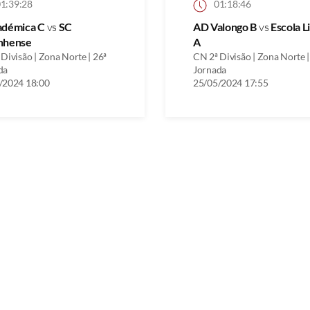
1:39:28
01:18:46
adémica C
vs
SC
AD Valongo B
vs
Escola L
nhense
A
Divisão | Zona Norte | 26ª
CN 2ª Divisão | Zona Norte |
da
Jornada
/2024 18:00
25/05/2024 17:55