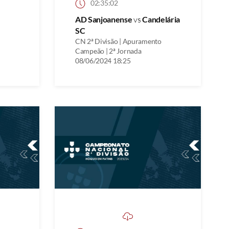
02:35:02
AD Sanjoanense
vs
Candelária
SC
CN 2ª Divisão | Apuramento
Campeão | 2ª Jornada
08/06/2024 18:25