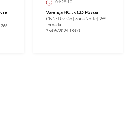
01:28:10
ivre
Valença HC
vs
CD Póvoa
CN 2ª Divisão | Zona Norte | 26ª
Jornada
 26ª
25/05/2024 18:00