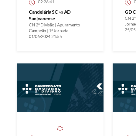
02:26:41
0
Candelária SC
vs
AD
GD C
Sanjoanense
CN 2ª 
Jorna
CN 2ª Divisão | Apuramento
25/05
Campeão | 1ª Jornada
01/06/2024 21:55