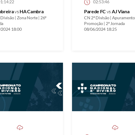
1:14:22
02:53:46
obreira
vs
HA Cambra
Parede FC
vs
AJ Viana
Divisão | Zona Norte | 26ª
CN 2ª Divisão | Apuramento
da
Promoção | 2ª Jornada
/2024 18:00
08/06/2024 18:25