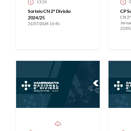
13:26
0
Sorteio CN 2ª Divisão
CP S
2024/25
CN 2ª 
Jorna
31/07/2024 15:45
25/05