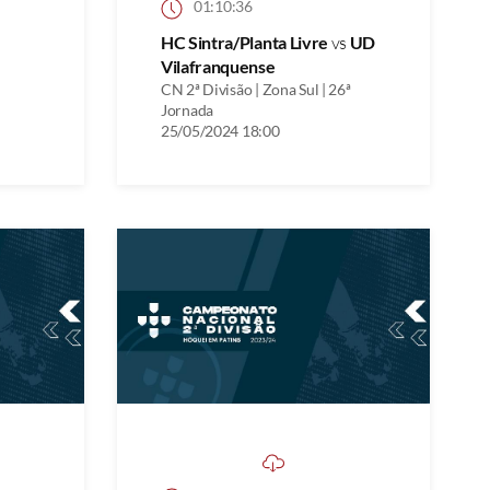
01:10:36
HC Sintra/Planta Livre
vs
UD
Vilafranquense
CN 2ª Divisão | Zona Sul | 26ª
Jornada
25/05/2024 18:00