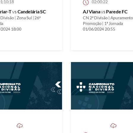
1:10:18
02:00:22
riar-T
vs
Candelária SC
AJ Viana
vs
Parede FC
Divisão | Zona Sul | 26ª
CN 2ª Divisão | Apuramento
da
Promoção | 1ª Jornada
/2024 18:00
01/06/2024 20:55