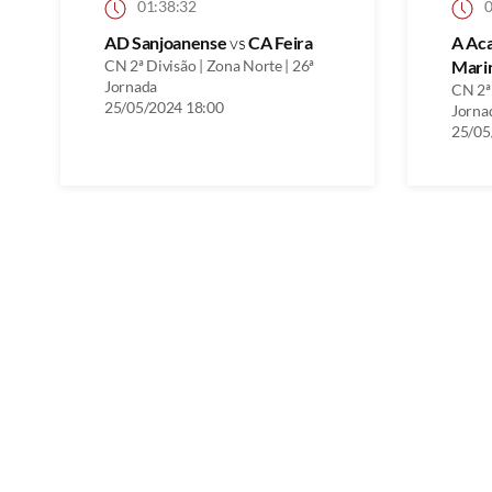
01:38:32
0
AD Sanjoanense
vs
CA Feira
A Ac
CN 2ª Divisão | Zona Norte | 26ª
Mari
Jornada
CN 2ª 
25/05/2024 18:00
Jorna
25/05