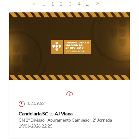
...
...
1
2
3
4
02:09:52
Candelária SC
vs
AJ Viana
CN 2ª Divisão | Apuramento Campeão | 2ª Jornada
19/06/2026 22:25