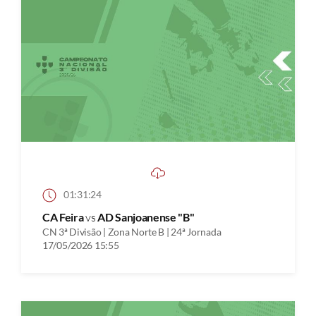
01:31:24
CA Feira
vs
AD Sanjoanense "B"
CN 3ª Divisão | Zona Norte B | 24ª Jornada
17/05/2026 15:55