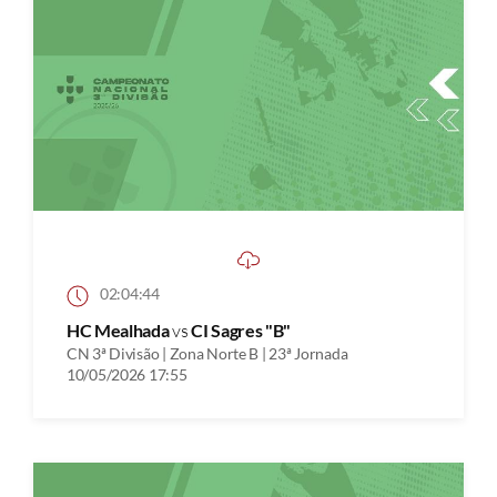
02:04:44
HC Mealhada
vs
CI Sagres "B"
CN 3ª Divisão | Zona Norte B | 23ª Jornada
10/05/2026 17:55