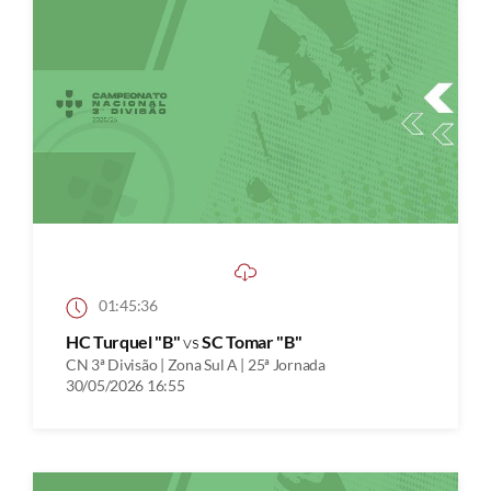
01:45:36
HC Turquel "B"
vs
SC Tomar "B"
CN 3ª Divisão | Zona Sul A | 25ª Jornada
30/05/2026 16:55