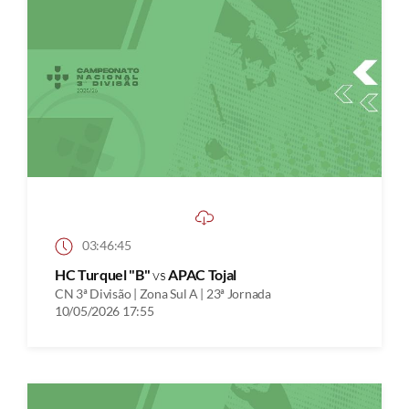
03:46:45
HC Turquel "B"
vs
APAC Tojal
CN 3ª Divisão | Zona Sul A | 23ª Jornada
10/05/2026 17:55