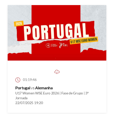
01:19:46
Portugal
vs
Alemanha
U17 Women WSE Euro 2026 | Fase de Grupo | 3ª
Jornada
22/07/2025 19:20