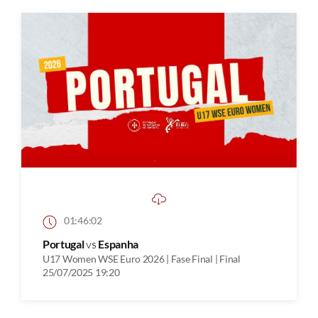
01:46:02
Portugal
vs
Espanha
U17 Women WSE Euro 2026 | Fase Final | Final
25/07/2025 19:20