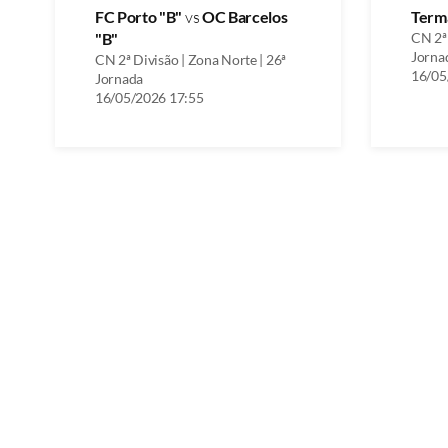
FC Porto "B"
vs
OC Barcelos
Term
"B"
CN 2ª 
Jorna
CN 2ª Divisão | Zona Norte | 26ª
16/05
Jornada
16/05/2026 17:55