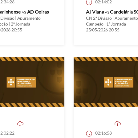
2:34:26
02:14:02
arinhense
vs
AD Oeiras
AJ Viana
vs
Candelária S
 Divisão | Apuramento
CN 2ª Divisão | Apuramento
ção | 2ª Jornada
Campeão | 1ª Jornada
/2026 20:55
25/05/2026 20:55
2:02:22
02:16:58