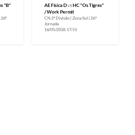
es "B"
AE Fisica D
vs
HC "Os Tigres"
/ Work Permit
 26ª
CN 2ª Divisão | Zona Sul | 26ª
Jornada
16/05/2026 17:55