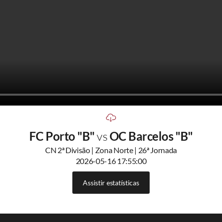
FC Porto "B"
vs
OC Barcelos "B"
CN 2ª Divisão | Zona Norte | 26ª Jornada
2026-05-16 17:55:00
Assistir estatísticas