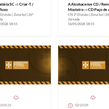
elária SC
vs
Criar-T /
A Alcobacense CD / Rem
fluxo
Mosteiro
vs
CD Paço de 
Divisão | Zona Sul | 26ª
CN 2ª Divisão | Zona Sul | 26
da
Jornada
/2026 18:55
16/05/2026 18:55
2:05:31
02:25:09