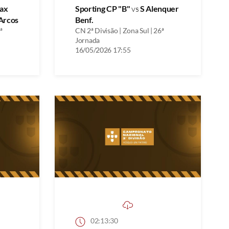
ax
Sporting CP "B"
vs
S Alenquer
Arcos
Benf.
ª
CN 2ª Divisão | Zona Sul | 26ª
Jornada
16/05/2026 17:55
02:13:30