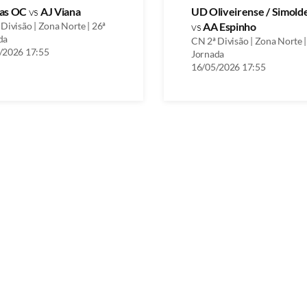
as OC
vs
AJ Viana
UD Oliveirense / Simold
Divisão | Zona Norte | 26ª
vs
AA Espinho
da
CN 2ª Divisão | Zona Norte |
/2026 17:55
Jornada
16/05/2026 17:55