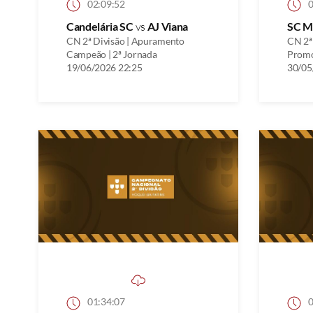
02:09:52
0
Candelária SC
vs
AJ Viana
SC M
CN 2ª Divisão | Apuramento
CN 2ª
Campeão | 2ª Jornada
Promo
19/06/2026 22:25
30/05
01:34:07
0