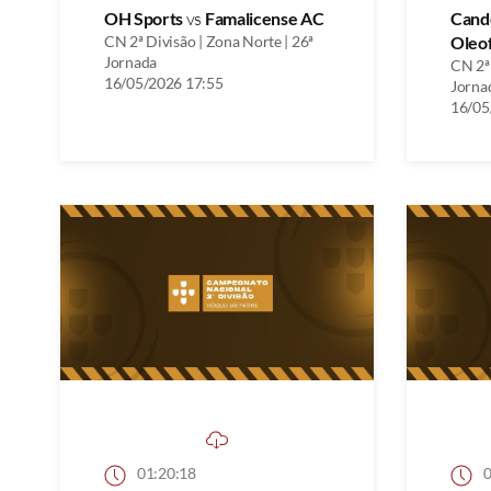
OH Sports
vs
Famalicense AC
Cand
CN 2ª Divisão | Zona Norte | 26ª
Oleo
Jornada
CN 2ª 
16/05/2026 17:55
Jorna
16/05
01:20:18
0