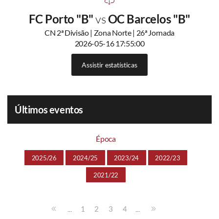
FC Porto "B"
vs
OC Barcelos "B"
CN 2ª Divisão | Zona Norte | 26ª Jornada
2026-05-16 17:55:00
Assistir estatísticas
Últimos eventos
Época
2025/26
2024/25
2023/24
2022/23
2021/22
...
...
1
2
3
4