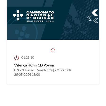
01:28:10
Valença HC
vs
CD Póvoa
CN 2ª Divisão | Zona Norte | 26ª Jornada
25/05/2024 18:00