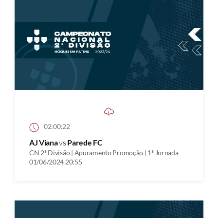
02:00:22
AJ Viana
vs
Parede FC
CN 2ª Divisão | Apuramento Promoção | 1ª Jornada
01/06/2024 20:55