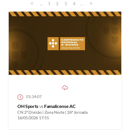
...
...
1
2
3
4
01:34:07
OH Sports
vs
Famalicense AC
CN 2ª Divisão | Zona Norte | 26ª Jornada
16/05/2026 17:55