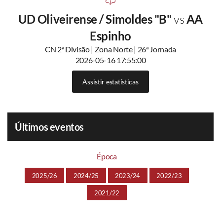
UD Oliveirense / Simoldes "B"
vs
AA
Espinho
CN 2ª Divisão | Zona Norte | 26ª Jornada
2026-05-16 17:55:00
Assistir estatísticas
Últimos eventos
Época
2025/26
2024/25
2023/24
2022/23
2021/22