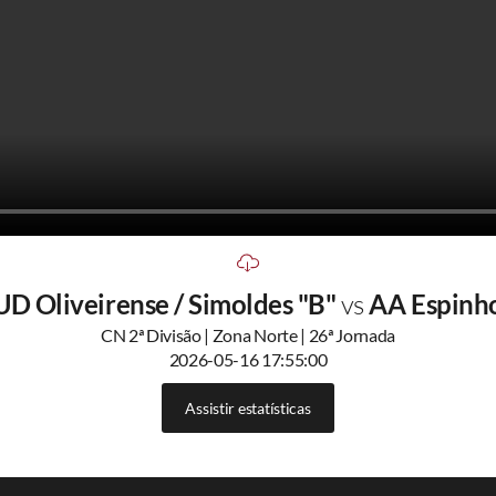
UD Oliveirense / Simoldes "B"
vs
AA Espinh
CN 2ª Divisão | Zona Norte | 26ª Jornada
2026-05-16 17:55:00
Assistir estatísticas