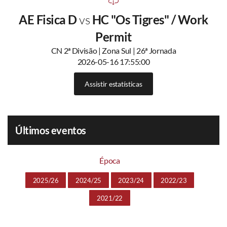
AE Fisica D
vs
HC "Os Tigres" / Work
Permit
CN 2ª Divisão | Zona Sul | 26ª Jornada
2026-05-16 17:55:00
Assistir estatísticas
Últimos eventos
Época
2025/26
2024/25
2023/24
2022/23
2021/22