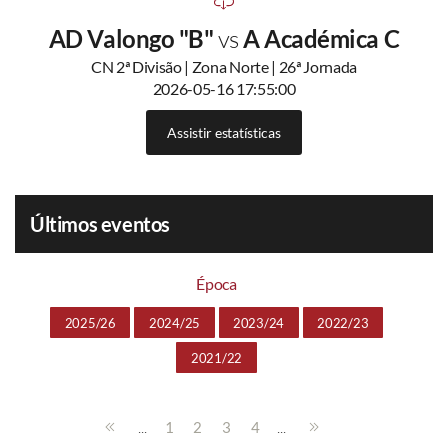
AD Valongo "B"
vs
A Académica C
CN 2ª Divisão | Zona Norte | 26ª Jornada
2026-05-16 17:55:00
Assistir estatísticas
Últimos eventos
Época
2025/26
2024/25
2023/24
2022/23
2021/22
...
...
1
2
3
4