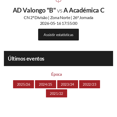
AD Valongo "B"
vs
A Académica C
CN 2ª Divisão | Zona Norte | 26ª Jornada
2026-05-16 17:55:00
Assistir estatísticas
Últimos eventos
Época
2025/26
2024/25
2023/24
2022/23
2021/22