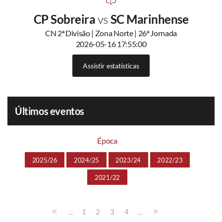
CP Sobreira
vs
SC Marinhense
CN 2ª Divisão | Zona Norte | 26ª Jornada
2026-05-16 17:55:00
Assistir estatísticas
Últimos eventos
Época
2025/26
2024/25
2023/24
2022/23
2021/22
...
...
1
2
3
4