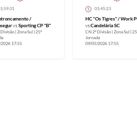
1:59:31
01:45:23
ntroncamento /
HC "Os Tigres" / Work P
osegur
vs
Sporting CP "B"
vs
Candelária SC
Divisão | Zona Sul | 25ª
CN 2ª Divisão | Zona Sul | 25
da
Jornada
/2026 17:55
09/05/2026 17:55