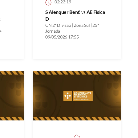
02:23:19
S Alenquer Benf.
vs
AE Fisica
x
D
CN 2ª Divisão | Zona Sul | 25ª
Jornada
ª
09/05/2026 17:55