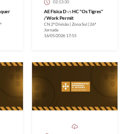
02:13:30
nquer
AE Fisica D
vs
HC "Os Tigres"
/ Work Permit
ª
CN 2ª Divisão | Zona Sul | 26ª
Jornada
16/05/2026 17:55