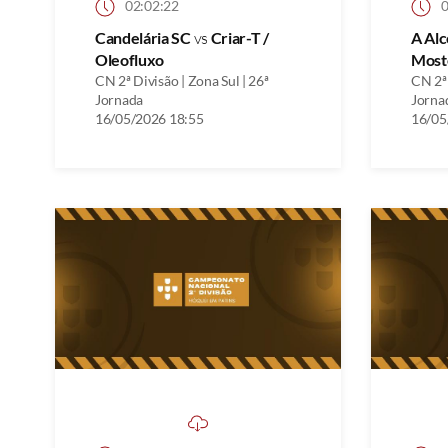
02:02:22
0
Candelária SC
vs
Criar-T /
A Al
Oleofluxo
Most
CN 2ª Divisão | Zona Sul | 26ª
CN 2ª 
Jornada
Jorna
16/05/2026 18:55
16/05