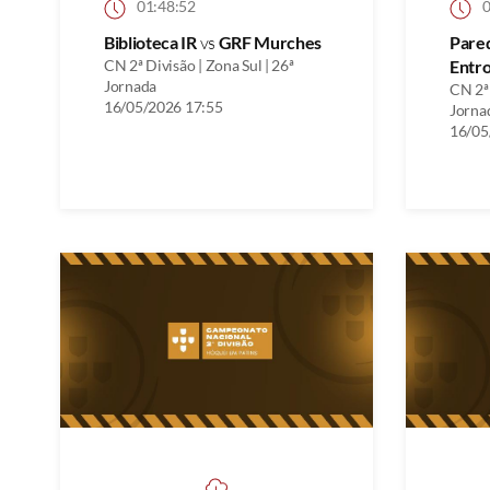
01:48:52
0
Biblioteca IR
vs
GRF Murches
Pare
CN 2ª Divisão | Zona Sul | 26ª
Entr
Jornada
CN 2ª 
16/05/2026 17:55
Jorna
16/05