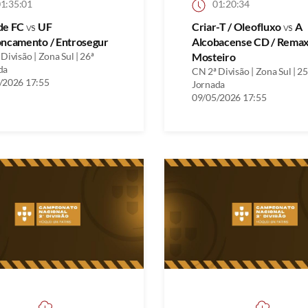
1:35:01
01:20:34
de FC
vs
UF
Criar-T / Oleofluxo
vs
A
oncamento / Entrosegur
Alcobacense CD / Rema
Divisão | Zona Sul | 26ª
Mosteiro
da
CN 2ª Divisão | Zona Sul | 25
/2026 17:55
Jornada
09/05/2026 17:55