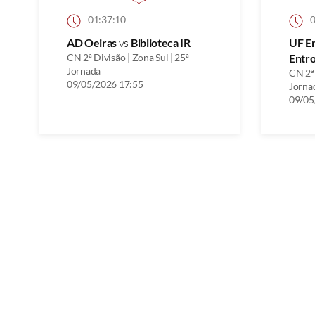
01:37:10
0
AD Oeiras
vs
Biblioteca IR
UF E
CN 2ª Divisão | Zona Sul | 25ª
Entr
Jornada
CN 2ª 
09/05/2026 17:55
Jorna
09/05