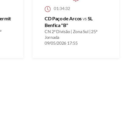
01:34:32
ermit
CD Paço de Arcos
vs
SL
Benfica "B"
ª
CN 2ª Divisão | Zona Sul | 25ª
Jornada
09/05/2026 17:55