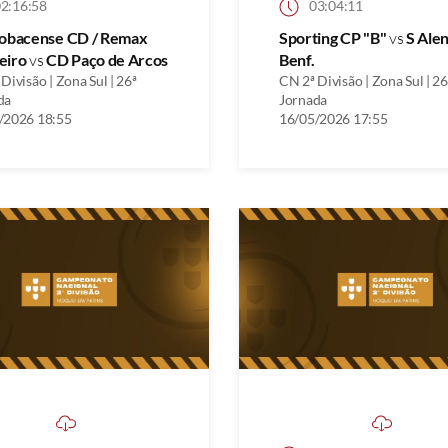
2:16:58
03:04:11
cobacense CD / Remax
Sporting CP "B"
vs
S Ale
eiro
vs
CD Paço de Arcos
Benf.
Divisão | Zona Sul | 26ª
CN 2ª Divisão | Zona Sul | 26
da
Jornada
/2026 18:55
16/05/2026 17:55