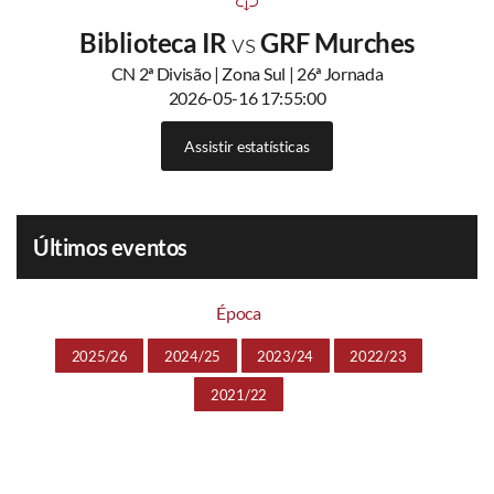
Biblioteca IR
vs
GRF Murches
CN 2ª Divisão | Zona Sul | 26ª Jornada
2026-05-16 17:55:00
Assistir estatísticas
Últimos eventos
Época
2025/26
2024/25
2023/24
2022/23
2021/22