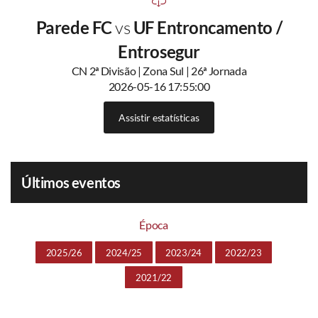
Parede FC
vs
UF Entroncamento /
Entrosegur
CN 2ª Divisão | Zona Sul | 26ª Jornada
2026-05-16 17:55:00
Assistir estatísticas
Últimos eventos
Época
2025/26
2024/25
2023/24
2022/23
2021/22